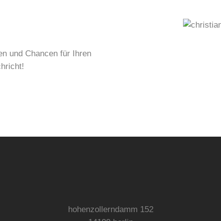
en und Chancen für Ihren
hricht!
hohenzollerndamm 152